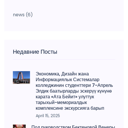
news
(6)
Недавние Посты
Экономика, Дизайн жана
Информациялык Системалар
колледжинин студенттери 7-Апрель
Элдик баатырларды эскерүү күнүнө
карата «Ата Бейит» улуттук
тарыхый-мемориалдык
комплексине экскурсияга барып
April 15, 2025
Под руководством Бектеновой Венеры