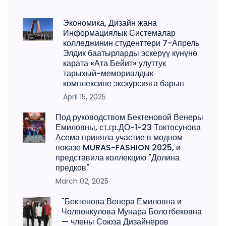
Экономика, Дизайн жана
Информациялык Системалар
колледжинин студенттери 7-Апрель
Элдик баатырларды эскерүү күнүнө
карата «Ата Бейит» улуттук
тарыхый-мемориалдык
комплексине экскурсияга барып
April 15, 2025
Под руководством Бектеновой Венеры
Емиловны, ст.гр.ДО-1-23 Токтосунова
Асема приняла участие в модном
показе MURAS-FASHION 2025, и
представила коллекцию "Долина
предков"
March 02, 2025
"Бектенова Венера Емиловна и
Чолпонкулова Мунара Болотбековна
— члены Союза Дизайнеров