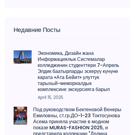
Недавние Посты
Экономика, Дизайн жана
Информациялык Системалар
колледжинин студенттери 7-Апрель
Элдик баатырларды эскерүү күнүнө
карата «Ата Бейит» улуттук
тарыхый-мемориалдык
комплексине экскурсияга барып
April 15, 2025
Под руководством Бектеновой Венеры
Емиловны, ст.гр.ДО-1-23 Токтосунова
Асема приняла участие в модном
показе MURAS-FASHION 2025, и
представила коллекцию "Долина