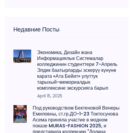
Недавние Посты
Экономика, Дизайн жана
Информациялык Системалар
колледжинин студенттери 7-Апрель
Элдик баатырларды эскерүү күнүнө
карата «Ата Бейит» улуттук
тарыхый-мемориалдык
комплексине экскурсияга барып
April 15, 2025
Под руководством Бектеновой Венеры
Емиловны, ст.гр.ДО-1-23 Токтосунова
Асема приняла участие в модном
показе MURAS-FASHION 2025, и
представила коллекцию "Долина